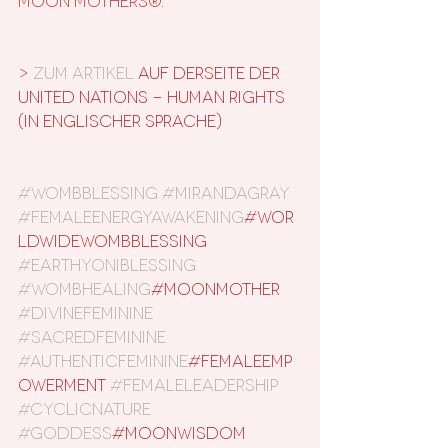
> 
Zum Artikel
 auf derSeite der 
United Nations - Human Rights
(in englischer Sprache)
#wombblessing
#mirandagray
#femaleenergyawakening
#wor
ldwidewombblessing 
#earthyoniblessing
#wombhealing
#moonmother 
#divinefeminine
#sacredfeminine
#authenticfeminine
#femaleemp
owerment 
#femaleleadership
#cyclicnature
#goddess
#moonwisdom 