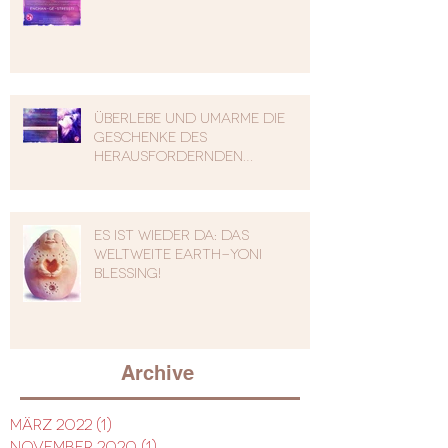
Überlebe und umarme die
Geschenke des
herausfordernden
Zauberinnen Jahres !
Es ist wieder da: das
weltweite Earth-Yoni
Blessing!
Archive
März 2022
(1)
1 Beitrag
November 2020
(1)
1 Beitrag