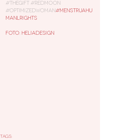
#thegift
#redmoon
#optimizedwoman
#menstruahu
manlrights
Foto: HeliaDesign
Tags: