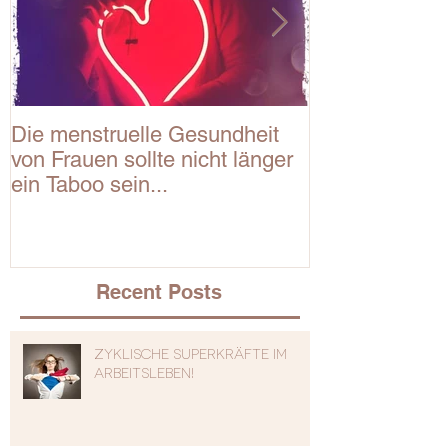
Die menstruelle Gesundheit
Roter Mond W
von Frauen sollte nicht länger
Miranda Gray
ein Taboo sein...
Recent Posts
Zyklische Superkräfte im
Arbeitsleben!