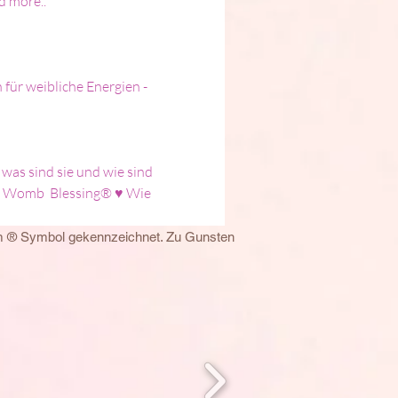
d more..
für weibliche Energien - 
was sind sie und wie sind 
n Womb  Blessing® ♥ Wie 
em ® Symbol gekennzeichnet. Zu Gunsten