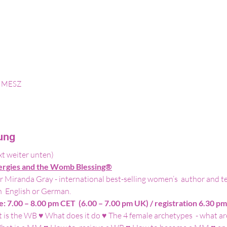
00 MESZ
tung
xt weiter unten)
nergies and the Womb Blessing®
 Miranda Gray - international best-selling women’s  author and te
n  English or German.
e: 7.00 – 8.00 pm CET 
(6.00 – 7.00 pm UK)
/ registration 6.30 p
is the WB ♥ What does it do ♥ The 4 female archetypes  - what are