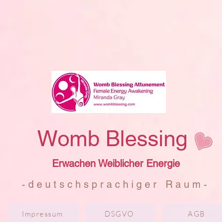
Womb Blessing
Erwachen Weiblicher Energie
- d e u t s c h s p r a c h i g e r R a u m -
Impressum
DSGVO
AGB