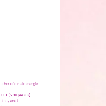
acher of female energies - 
m CET (5.30 pm UK)
 they and their 