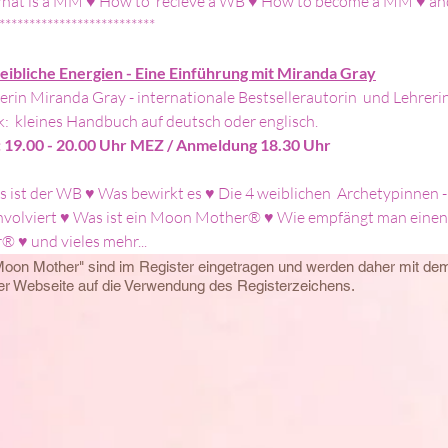
hat is a MM ♥ How to  recieve a WB ♥ How to become a MM ♥ an
**************************
bliche Energien - Eine Einführung mit Miranda Gray
in Miranda Gray - internationale Bestsellerautorin  und Lehrerin 
:  kleines Handbuch auf deutsch oder englisch.
it: 19.00 - 20.00 Uhr MEZ / Anmeldung 18.30 Uhr
 ist der WB ♥ Was bewirkt es ♥ Die 4 weiblichen  Archetypinnen - 
 involviert ♥ Was ist ein Moon Mother® ♥ Wie empfängt man eine
 ♥ und vieles mehr...
Moon Mother" sind im Register eingetragen und werden daher mit d
eser Webseite auf die Verwendung des Registerzeichens.