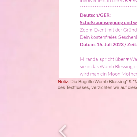
involvement in the WB ♥ W
*******************************
Deutsch/GER:
Schoßraumsegnung und wei
Zoom  Event mit der Gründer
Dein kostenfreies Geschenk
Datum: 16. Juli 2023 / Ze
Miranda  spricht über ♥ Was
sie in das Womb Blessing 
wird man ein Moon Mother®
Notiz:
Die Begriffe Womb Blessing" & "
des
Textflusses, verzichten wir auf di