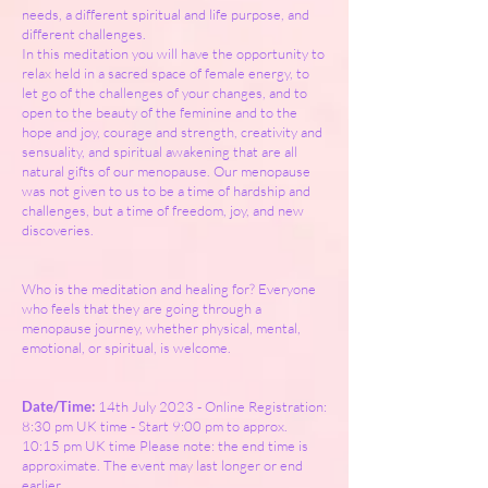
needs, a different spiritual and life purpose, and
different challenges.
In this meditation you will have the opportunity to
relax held in a sacred space of female energy, to
let go of the challenges of your changes, and to
open to the beauty of the feminine and to the
hope and joy, courage and strength, creativity and
sensuality, and spiritual awakening that are all
natural gifts of our menopause. Our menopause
was not given to us to be a time of hardship and
challenges, but a time of freedom, joy, and new
discoveries.
Who is the meditation and healing for? Everyone
who feels that they are going through a
menopause journey, whether physical, mental,
emotional, or spiritual, is welcome.
Date/Time:
14th July 2023 - Online Registration:
8:30 pm UK time - Start 9:00 pm to approx.
10:15 pm UK time Please note: the end time is
approximate. The event may last longer or end
earlier.