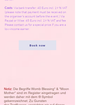
Costs
: Via bank transfer: 40 Euro incl. 19 % VAT
(please note that payment must be received on
the organiser's account before the event.) Via
Paypal or Wise: 45 Euro incl. 19 % VAT and fee
Please contact us for a special price if you are a
low-income earner.
Book now
Notiz:
Die Begriffe Womb Blessing" & "Moon
Mother" sind im Register eingetragen und
werden daher mit dem ® Symbol
gekennzeichnet. Zu Gunsten
des
Textflusses, verzichten wir auf dieser