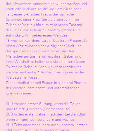
des Altwerdens, sondern eine wunderschöne und
kraftvolle Seelenreise, die uns vom wirbelnden
Tanz einer zyklischen Frau in die magische
Schönheit einer Frau führt, die sich von ihren
Zyklen befreit, bis hin zum mystischen Zustand
des Seins, der sich nach unserem letzten Blut
entwickelt. Wir gehen einen Weg des
"Erwachsenwerdens" zu spirituelleren Frauen, die
einen Weg zwischen der alltäglichen Welt und
der spirituellen Welt beschreiten, um den
Menschen um uns herum mit ihren Gaben und
ihrer Weisheit zu helfen und sie zu unterstützen.
Es ist eine Reise, auf der wir wiederentdecken,
wer wir sind und auf der wir unser Wesen in die
Welt strahlen lassen.
Diese Meditation soll Frauen in allen drei Phasen
der Wechseljahre sanfte und unterstützende
Energie bringen:
🧙🏻‍♀️ Vor der letzten Blutung, wenn die Zyklen
unregelmäßig werden (Perimenopause).
🧙🏻‍♀️ In den ersten Jahren nach dem Letzten Blut,
wenn wir uns noch verändern und wachsen.
🧙🏻‍♀️ Zehn oder mehr Jahre nach unserem Letzten
Blut, wenn sich unsere Veränderungen