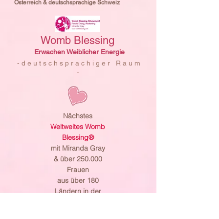
Österreich & deutschsprachige Schweiz
Womb Blessing
Erwachen Weiblicher Energie
- d e u t s c h s p r a c h i g e r R a u m
-
Nächstes
Weltweites Womb
Blessing®
mit Miranda Gray
& über 250.000
Frauen
aus über 180
Ländern in der
Welt & über
6.500 Moon