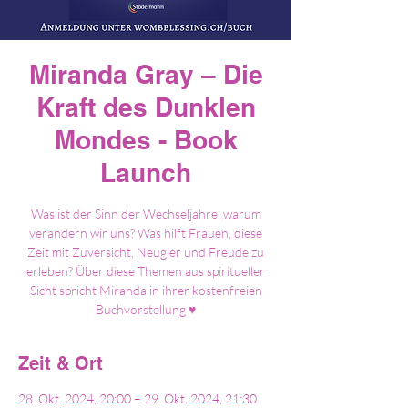
Miranda Gray – Die
Kraft des Dunklen
Mondes - Book
Launch
Was ist der Sinn der Wechseljahre, warum
verändern wir uns? Was hilft Frauen, diese
Zeit mit Zuversicht, Neugier und Freude zu
erleben? Über diese Themen aus spiritueller
Sicht spricht Miranda in ihrer kostenfreien
Buchvorstellung ♥
Zeit & Ort
28. Okt. 2024, 20:00 – 29. Okt. 2024, 21:30