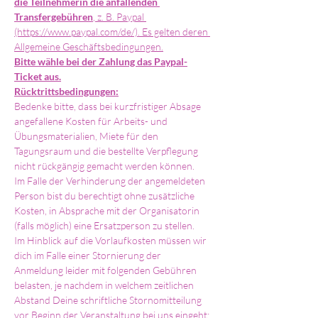
die Teilnehmerin die anfallenden 
Transfergebühren
, z. B. Paypal 
(https://www.paypal.com/de/). Es gelten deren 
Allgemeine Geschäftsbedingungen.
Bitte wähle bei der Zahlung das Paypal-
Ticket aus.
Rücktrittsbedingungen:
Bedenke bitte, dass bei kurzfristiger Absage 
angefallene Kosten für Arbeits- und 
Übungsmaterialien, Miete für den 
Tagungsraum und die bestellte Verpflegung 
nicht rückgängig gemacht werden können.
Im Falle der Verhinderung der angemeldeten 
Person bist du berechtigt ohne zusätzliche 
Kosten, in Absprache mit der Organisatorin 
(falls möglich) eine Ersatzperson zu stellen.
Im Hinblick auf die Vorlaufkosten müssen wir 
dich im Falle einer Stornierung der 
Anmeldung leider mit folgenden Gebühren 
belasten, je nachdem in welchem zeitlichen 
Abstand Deine schriftliche Stornomitteilung 
vor Beginn der Veranstaltung bei uns eingeht: