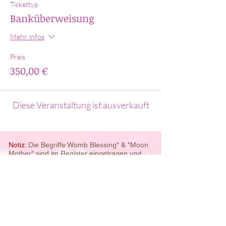
Tickettyp
Banküberweisung
Mehr Infos
Preis
350,00 €
Diese Veranstaltung ist ausverkauft
Notiz:
Die Begriffe Womb Blessing" & "Moon
Mother" sind im Register eingetragen und
werden daher mit dem ® Symbol
gekennzeichnet. Zu Gunsten
des
Textflusses, verzichten wir auf dieser
Webseite auf die Verwendung des
Registerzeichens.