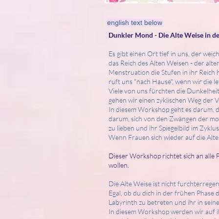
english text below
Dunkler Mond - Die Alte Weise in 
Es gibt einen Ort tief in uns, der wei
das Reich des Alten Weisen - der alt
Menstruation die Stufen in ihr Reich 
ruft uns "nach Hause", wenn wir die l
Viele von uns fürchten die Dunkelhei
gehen wir einen zyklischen Weg der 
In diesem Workshop geht es darum, d
darum, sich von den Zwängen der mod
zu lieben und ihr Spiegelbild im Zykl
Wenn Frauen sich wieder auf die Alte 
Dieser Workshop richtet sich an alle
wollen.
Die Alte Weise ist nicht furchterrege
Egal, ob du dich in der frühen Phase
Labyrinth zu betreten und ihr in sei
In diesem Workshop werden wir auf ih