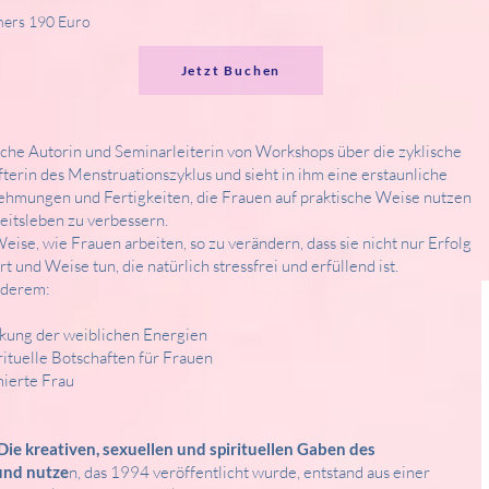
hers 190 Euro
Jetzt Buchen
liche Autorin und Seminarleiterin von Workshops über die zyklische
afterin des Menstruationszyklus und sieht in ihm eine erstaunliche
ehmungen und Fertigkeiten, die Frauen auf praktische Weise nutzen
eitsleben zu verbessern.
Weise, wie Frauen arbeiten, so zu verändern, dass sie nicht nur Erfolg
t und Weise tun, die natürlich stressfrei und erfüllend ist.
nderem:
ung der weiblichen Energien
rituelle Botschaften für Frauen
ierte Frau
ie kreativen, sexuellen und spirituellen Gaben des
und nutze
n, das 1994 veröffentlicht wurde, entstand aus einer