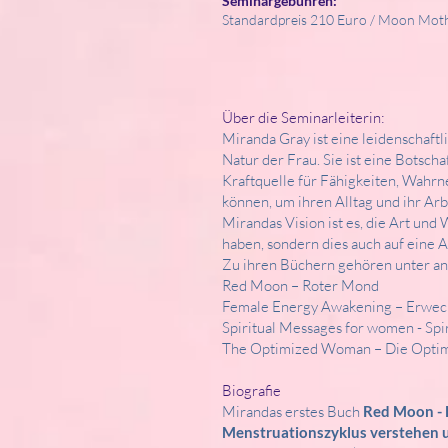
Seminargebühren:
Standardpreis 210 Euro / Moon Mot
Über die Seminarleiterin:
Miranda Gray ist eine leidenschaft
Natur der Frau. Sie ist eine Botsch
Kraftquelle für Fähigkeiten, Wahrn
können, um ihren Alltag und ihr Arb
Mirandas Vision ist es, die Art und 
haben, sondern dies auch auf eine Ar
Zu ihren Büchern gehören unter a
Red Moon – Roter Mond
Female Energy Awakening – Erweck
Spiritual Messages for women - Spi
The Optimized Woman – Die Optim
Biografie
Mirandas erstes Buch
Red Moon - D
Menstruationszyklus verstehen 