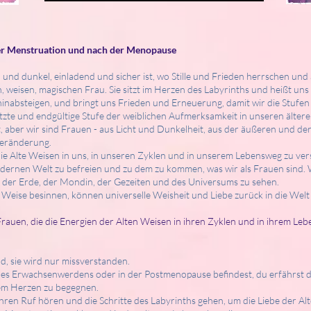
der Menstruation und nach der Menopause
ch und dunkel, einladend und sicher ist, wo Stille und Frieden herrschen und
en, weisen, magischen Frau. Sie sitzt im Herzen des Labyrinths und heißt u
hinabsteigen, und bringt uns Frieden und Erneuerung, damit wir die Stufen 
etzte und endgültige Stufe der weiblichen Aufmerksamkeit in unseren älter
t, aber wir sind Frauen - aus Licht und Dunkelheit, aus der äußeren und de
Veränderung.
ie Alte Weisen in uns, in unseren Zyklen und in unserem Lebensweg zu ve
ernen Welt zu befreien und zu dem zu kommen, was wir als Frauen sind. W
us der Erde, der Mondin, der Gezeiten und des Universums zu sehen.
Weise besinnen, können universelle Weisheit und Liebe zurück in die Welt 
 Frauen, die die Energien der Alten Weisen in ihren Zyklen und in ihrem L
nd, sie wird nur missverstanden.
 des Erwachsenwerdens oder in der Postmenopause befindest, du erfährst d
nem Herzen zu begegnen.
ren Ruf hören und die Schritte des Labyrinths gehen, um die Liebe der A