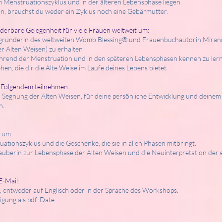
im Menstruationszyklus und in der älteren Lebensphase liegen.
, brauchst du weder ein Zyklus noch eine Gebärmutter.
erbare Gelegenheit für viele Frauen weltweit um:
Begründerin des weltweiten Womb Blessing® und Frauenbuchautorin Mirand
r Alten Weisen) zu erhalten
hrend der Menstruation und in den späteren Lebensphasen kennen zu ler
hen, die dir die Alte Weise im Laufe deines Lebens bietet.
 Folgendem teilnehmen:
 Segnung der Alten Weisen, für deine persönliche Entwicklung und deinem 
n.
rum.
ationszyklus und die Geschenke, die sie in allen Phasen mitbringt.
auberin zur Lebensphase der Alten Weisen und die Neuinterpretation der
E-Mail:
 entweder auf Englisch oder in der Sprache des Workshops.
igung als pdf-Date