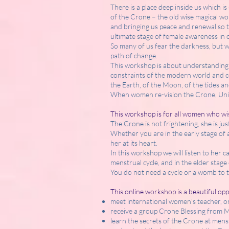
There is a place deep inside us which i
of the Crone – the old wise magical wo
and bringing us peace and renewal so th
ultimate stage of female awareness in 
So many of us fear the darkness, but w
path of change.
This workshop is about understanding a
constraints of the modern world and co
the Earth, of the Moon, of the tides an
When women re-vision the Crone, Univ
This workshop is for all women who wis
The Crone is not frightening, she is ju
Whether you are in the early stage of
her at its heart.
In this workshop we will listen to her c
menstrual cycle, and in the elder stage o
You do not need a cycle or a womb to t
This online workshop is a beautiful o
meet international women’s teacher, 
receive a group Crone Blessing from 
learn the secrets of the Crone at menstr