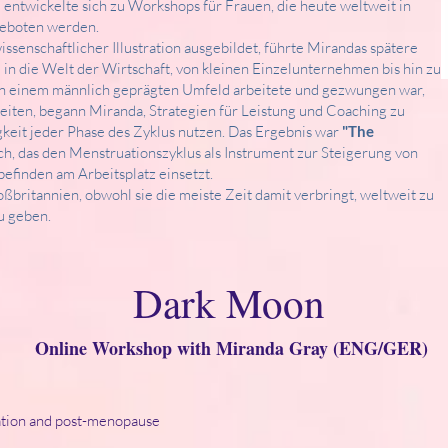
entwickelte sich zu Workshops für Frauen, die heute weltweit in
geboten werden.
ssenschaftlicher Illustration ausgebildet, führte Mirandas spätere
 in die Welt der Wirtschaft, von kleinen Einzelunternehmen bis hin zu
 in einem männlich geprägten Umfeld arbeitete und gezwungen war,
eiten, begann Miranda, Strategien für Leistung und Coaching zu
gkeit jeder Phase des Zyklus nutzen. Das Ergebnis war
"The
ch, das den Menstruationszyklus als Instrument zur Steigerung von
efinden am Arbeitsplatz einsetzt.
ßbritannien, obwohl sie die meiste Zeit damit verbringt, weltweit zu
u geben.
Dark Moon
Online Workshop with Miranda Gray (ENG/GER)
tion and post-menopause