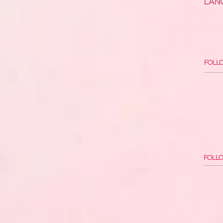
läng
Foll
Follo