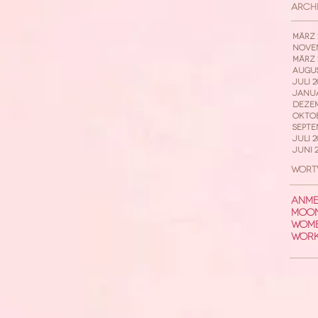
Arch
März 
Novem
März 
Augus
Juli 2
Janua
Dezem
Oktob
Septe
Juli 2
Juni 2
Wort
Anme
Moon
Womb
Wor