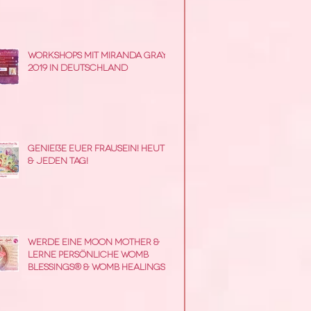
Workshops mit Miranda Gray
2019 in Deutschland
Genieße Euer Frausein! Heute
& jeden Tag!
Werde eine Moon Mother &
lerne persönliche Womb
Blessings® & Womb Healings
zu geben