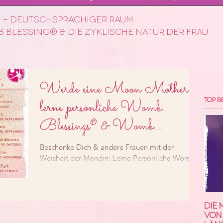
 - deuTSchsprachiger Raum
 blessing® & die zyklische Natur der frau
Werde eine Moon Mother &
Top B
lerne persönliche Womb
Blessings® & Womb
Healings zu geben
Beschenke Dich & andere Frauen mit der
Weisheit der Mondin: Lerne Persönliche Womb
Blessings® & Womb Healings zu geben und
aktiv am...
Die 
von 