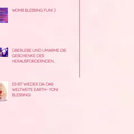
Womb Blessing Fun! :)
Überlebe und umarme die
Geschenke des
herausfordernden
Zauberinnen Jahres !
Es ist wieder da: das
weltweite Earth-Yoni
Blessing!