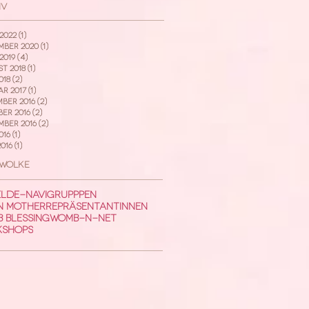
iv
2022
(1)
1 Beitrag
ber 2020
(1)
1 Beitrag
2019
(4)
4 Beiträge
t 2018
(1)
1 Beitrag
018
(2)
2 Beiträge
r 2017
(1)
1 Beitrag
ber 2016
(2)
2 Beiträge
er 2016
(2)
2 Beiträge
mber 2016
(2)
2 Beiträge
016
(1)
1 Beitrag
016
(1)
1 Beitrag
wolke
lde-Navi
Grupppen
 Mother
Repräsentantinnen
 Blessing
Womb-N-Net
kshops