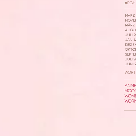
Arch
März 
Novem
März 
Augus
Juli 2
Janua
Dezem
Oktob
Septe
Juli 2
Juni 2
Wort
Anme
Moon
Womb
Wor