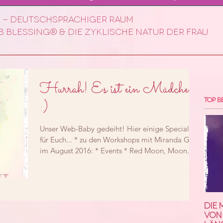
 - deuTSchsprachiger Raum
 blessing® & die zyklische Natur der frau
Hurrah! Es ist ein Mädchen!
Top B
:)
Unser Web-Baby gedeiht! Hier einige Specials
für Euch... * zu den Workshops mit Miranda Gray
im August 2016: * Events * Red Moon, Moon...
Die 
von 