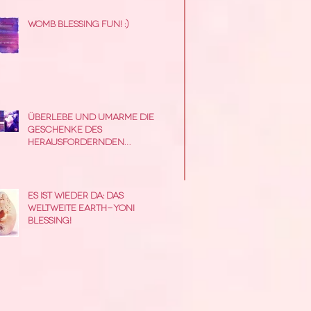
Womb Blessing Fun! :)
Überlebe und umarme die
Geschenke des
herausfordernden
Zauberinnen Jahres !
Es ist wieder da: das
weltweite Earth-Yoni
Blessing!