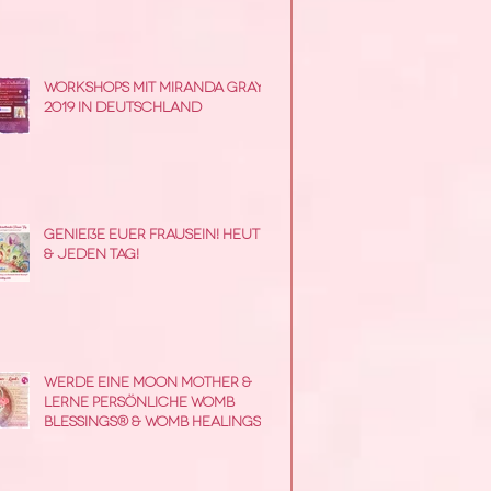
Workshops mit Miranda Gray
2019 in Deutschland
Genieße Euer Frausein! Heute
& jeden Tag!
Werde eine Moon Mother &
lerne persönliche Womb
Blessings® & Womb Healings
zu geben