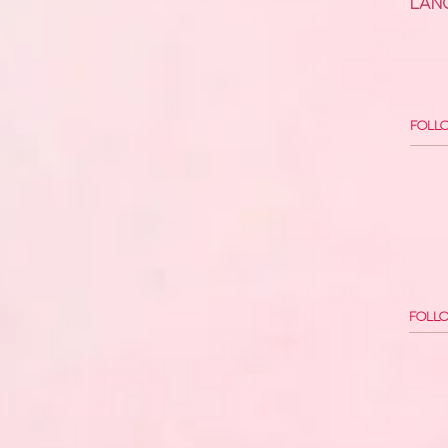
läng
Foll
Follo