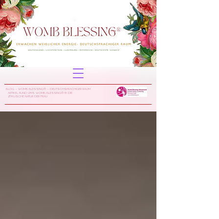
Blog - Womb Blessing® - deuTSchsprachiger Raum
Artikel rund ums womb blessing® & die
zyklische Natur der frau